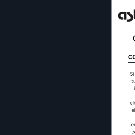
c
Si
t
el
e
e
c